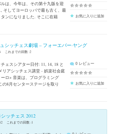
バルは、今年は、その第十九版を迎
, そしてヨーロッパで最も古く、最
タンになりました. そこに在籍
お気に入りに追加
ュシッチェス劇場 – フォーエバー·ヤング
6
これまでの回数 :2
ェスシアター日付: 11, 14, 18 と
0 レビュー
: メリアシッチェス講堂 - 娯楽社会庭
ーロ> 音楽は、プログラミング
Cにこの8月センターステージを取り
お気に入りに追加
ia祭シッチェス 2012
82
これまでの回数 :1