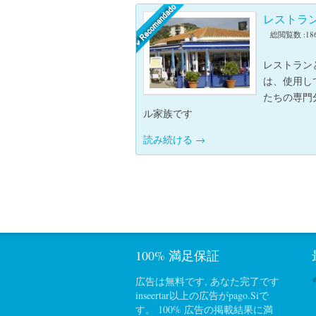
レストラ
総閲覧数 :18
レストランとp
は、使用して
たちの専門分
ル家族です
読み続ける
→
100% 満足保証
広告は無料です, あなた完了です
inseertar以上の広告がpago.Siで
す。 100% 広告の掲載結果に満