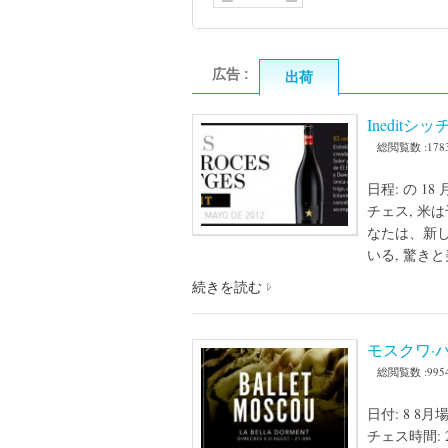
広告 :
出荷
Ineditシ
総閲覧数 :178
日程: の 1
チェス, 米
なたは、新
いる, 驚きと
続きを読む
モスクワ·
総閲覧数 :995
日付: 8 
チェス時間: 