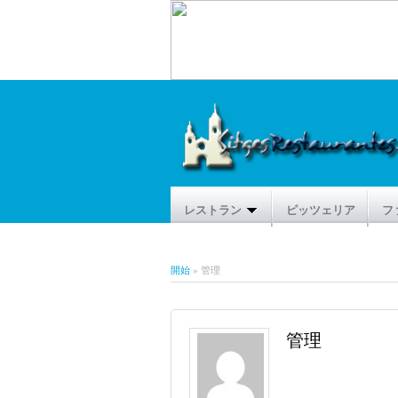
レストラン
ピッツェリア
フ
開始
» 管理
管理