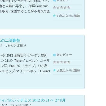
sidonia祭はシッチェスに到着, イベ
0 レビュー
と自然に専念し、海洋Posidonia
を取り, 保護することが不可欠であ
お気に入りに追加
スの二演劇祭
26
これまでの回数 :1
グ 2012 金曜日 7 ガーデン屋外
0 レビュー
 21:30 "Yepeto"ロベルト·コッサ
語. Preu 7€. ドライブ。: 80 私
ジョセップ·マリア·ベネットI Jornet
お気に入りに追加
バルシッチェス 2012 の 21 へ 27 8月
12415
これまでの回数 :3