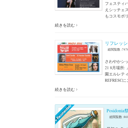
フェスティ
えシッチェス
もコスモポリ
続きを読む
リフレッシ
総閲覧数 :747
さわやかシッチ
21 8月場所
園エルレティ
REFRES
続きを読む
Posidon
総閲覧数 :86