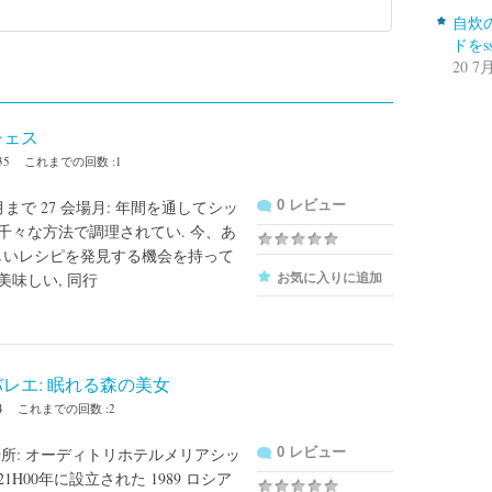
自炊
ドをsso
20 7月
ッチェス
35
これまでの回数 :1
8 月まで 27 会場月: 年間を通してシッ
0 レビュー
は千々な方法で調理されてい. 今、あ
しいレシピを発見する機会を持って
美味しい, 同行
お気に入りに追加
バレエ: 眠れる森の美女
4
これまでの回数 :2
8月場所: オーディトリホテルメリアシッ
0 レビュー
21H00年に設立された 1989 ロシア