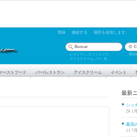
登録
接続する
場所を追加します。
レストラン, ピッツェリア,
郵便
アイスクリーム, バー, 等...
ァーストフード
バー/レストラン
アイスクリーム
イベント
最新
シッチ
28 1月
最高
11 7月