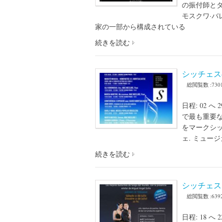
の振付師とダ
モスクワ·
家の一部から構成されている
続きを読む
シッチェス
総閲覧数 :730
日程: 02 
で最も重要な
をマークシッ
ェ. ミュー
続きを読む
シッチェス
総閲覧数 :639
日程: 18 