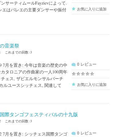
ンサーティムールFayzievによって.
バレエはバレエの主要ダンサーや振付
お気に入りに追加
の音楽祭
1
これまでの回数 :3
へ 29 7月を置き: 今年は音楽の歴史の中
0 レビュー
カタロニアの作曲家の一人100周年
チェス, ザビエルモンサルバーチ
ジカルユースシッチェス, 関連して
お気に入りに追加
国際タンゴフェスティバルの十九版
2
これまでの回数 :3
へ 22 7月を置き: シッチェス国際タンゴ
0 レビュー