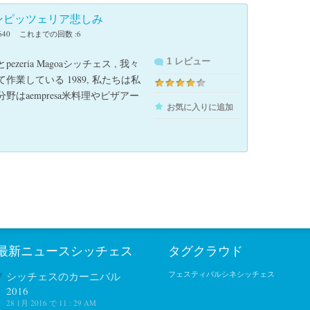
ンピッツェリア悲しみ
640
これまでの回数 :6
1 レビュー
ezeria Magoaシッチェス , 我々
作業している 1989, 私たちは私
野はaempresa米料理やピザアー
お気に入りに追加
最新ニュースシッチェス
タグクラウド
シッチェスのカーニバル
フェスティバルシネシッチェス
2016
28 1月 2016 で 11 : 29 AM