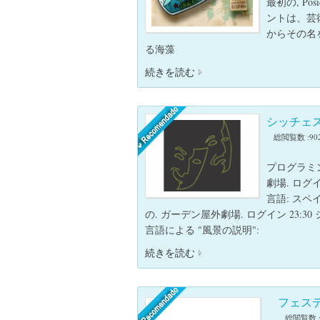
最初の, Po
ントは、芸術
からその名
る海藻
続きを読む
シッチェ
総閲覧数 :90
プログラミン
劇場. ログイン
言語: スペイン
の. ガーデン屋外劇場. ログイン 23:30 
言語による "風景の説明":
続きを読む
フェスティ
総閲覧数 :